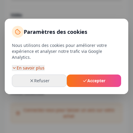
Vidéo
Paramètres des cookies
Nous utilisons des cookies pour améliorer votre
expérience et analyser notre trafic via Google
Analytics.
En savoir plus
Refuser
Accepter
Avis clients
Connectez-vous pour laisser un avis sur votre
achat