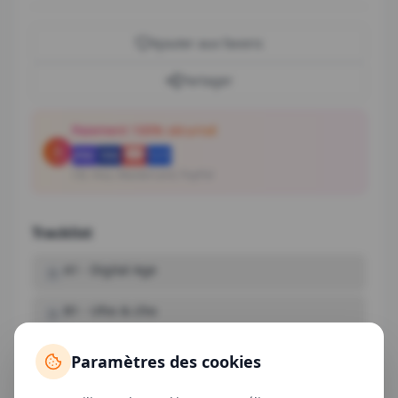
Ajouter aux favoris
Partager
Paiement 100% sécurisé
CB, Visa, Mastercard, PayPal
Tracklist
A1
-
Digital Age
B1
-
Ufos & Lfos
Paramètres des cookies