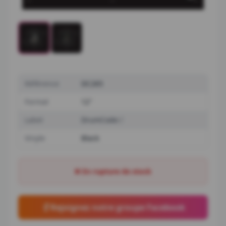
Référence
DC265
Format
12"
Label
DrumCode
Vinyle
Black
❌ En rupture de stock
Rejoignez notre groupe Facebook