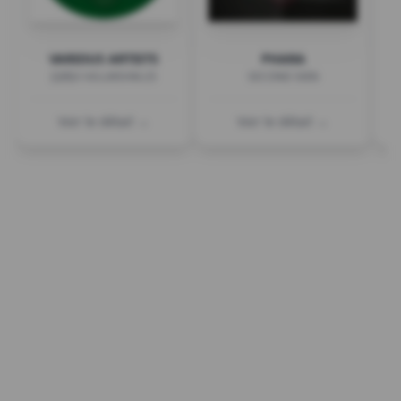
VARIOUS ARTISTS
PHARA
[QR]V.143.LWSHM.25
SECOND SKIN
Voir le détail →
Voir le détail →