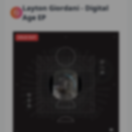
Layton Giordani
-
Digital
Age EP
SOLD OUT