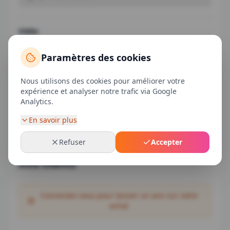
Vidéo
Paramètres des cookies
Nous utilisons des cookies pour améliorer votre
expérience et analyser notre trafic via Google
Analytics.
En savoir plus
Refuser
Accepter
Avis clients
Connectez-vous pour laisser un avis sur votre
achat