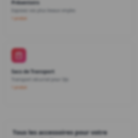
Présentoirs
Exposez vos plus beaux vinyles
1 produit
Sacs de Transport
Transport sécurisé pour DJs
1 produit
Tous les accessoires pour votre