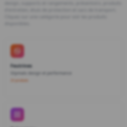
design, supports et rangements, présentoirs, produits
d'entretien, étuis de protection et sacs de transport.
Cliquez sur une catégorie pour voir les produits
disponibles.
Feutrines
Slipmats design et performance
25 produits