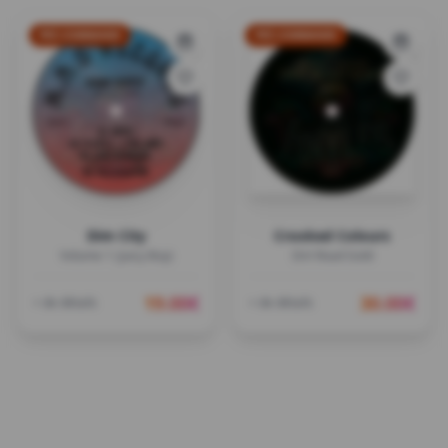
PRÉ-COMMANDE
PRÉ-COMMANDE
Dim City
Crooked Colours
Volume 1 (Juicy Boy)
Dirt Road Gold
19.00
€
30.00
€
+ de détails
+ de détails