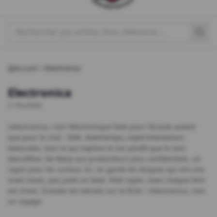
Rechercher un produit
Accueil
Electronica
Electronica
2 résultats
L'electronica, c'est l'électronique faite pour l'écoute autant
que pour le club : IDM, downtempo, expérimentations
texturales, tout ce qui explore le son plutôt que le seul
dancefloor. De Warp aux producteurs plus confidentiels, un
rayon pour les curieux. Ici, on garde les disques qui ont une
vraie vision, pas juste un beat. Petit rayon, mais chaque titre
est choisi. Écoutez les extraits sur la fiche : l'electronica, c'est
un voyage.