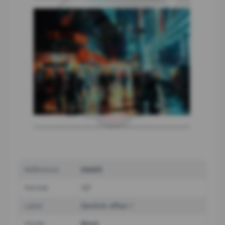
Référence
DA005
Format
12"
Label
Devilish Affair
Vinyle
Black