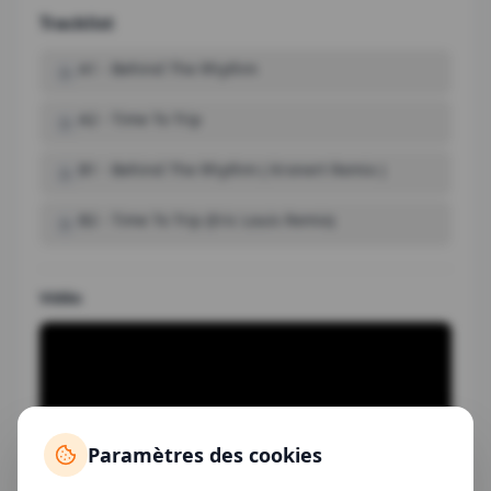
Tracklist
A1
-
Behind The Rhythm
A2
-
Time To Trip
B1
-
Behind The Rhythm ( Kronert Remix )
B2
-
Time To Trip (Eric Louis Remix)
Vidéo
Paramètres des cookies