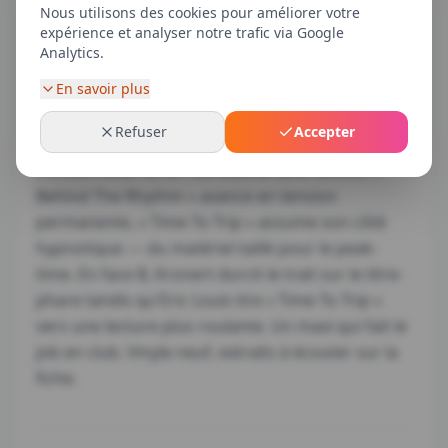
Nous utilisons des cookies pour améliorer votre
expérience et analyser notre trafic via Google
Analytics.
Description
En savoir plus
Deux têtes chercheuses de la techno allemande,
Refuser
Accepter
David Heine et Konstantin Kost, posent sur
Devilish Affair un EP nerveux et sans détour. «
Behind The Rhythm » avance en tension
permanente, « Time To Trip » assume son côté
hypnotique — du matériel taillé pour le peak-
time. En face B, Kronert durcit le trait sur le titre-
phare tandis qu'Eric Louis tire « Time To Trip »
vers une lecture plus roulante. Un maxi qui fait le
job en club. Vinyle neuf, extraits à écouter sur la
fiche.