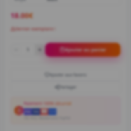
18.00
€
Dernier exemplaire !
1
Ajouter au panier
Ajouter aux favoris
Partager
Paiement 100% sécurisé
CB, Visa, Mastercard, PayPal