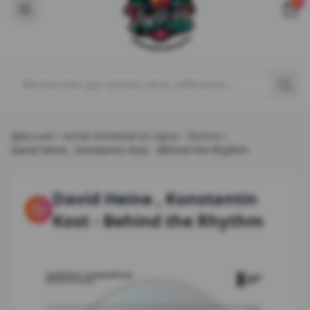
0
Rechercher un produit
Accueil
Achat immédiat en ligne
Techno
David Heine , Konstantin Kost
-
Behind the Rhythm
David Heine , Konstantin
Kost
-
Behind the Rhythm