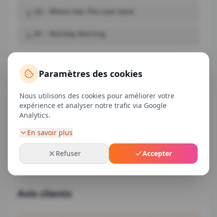
A2
-
Where Has The Love Gone
B1
-
Monday Morning
Vidéo
Paramètres des cookies
Nous utilisons des cookies pour améliorer votre
expérience et analyser notre trafic via Google
Analytics.
En savoir plus
Refuser
Accepter
Avis clients