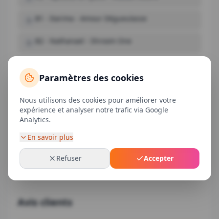
B1
-
Itarima - Amour Dégueulasse
B2
-
Nathanael - Shroom One
Vidéo
Paramètres des cookies
Nous utilisons des cookies pour améliorer votre
expérience et analyser notre trafic via Google
Analytics.
En savoir plus
Refuser
Accepter
Avis clients