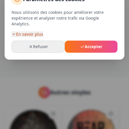
Nous utilisons des cookies pour améliorer votre
expérience et analyser notre trafic via Google
Analytics.
Avis clients
En savoir plus
Connectez-vous pour laisser un avis sur votre
Refuser
Accepter
achat
Autres vinyles