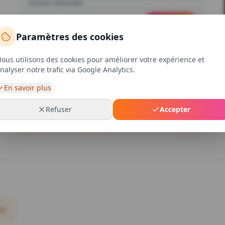
nouveau disponible.
Adresse e-mail
M'alerter
Paramètres des cookies
ous utilisons des cookies pour améliorer votre expérience et
nalyser notre trafic via Google Analytics.
Ajouter aux favoris
Partager
En savoir plus
Paiement 100% sécurisé
Refuser
Accepter
CB, Visa, Mastercard, PayPal
at