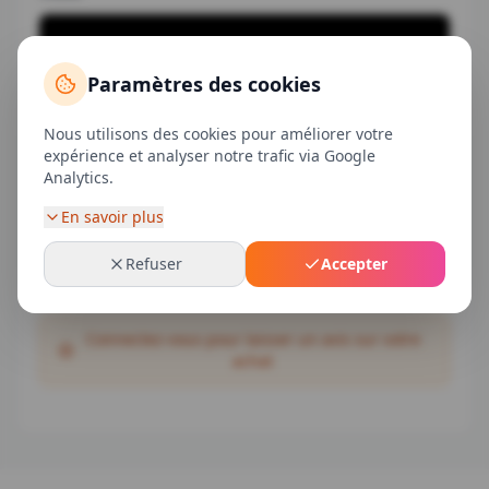
Paramètres des cookies
Nous utilisons des cookies pour améliorer votre
expérience et analyser notre trafic via Google
Analytics.
En savoir plus
Refuser
Accepter
Avis clients
Connectez-vous pour laisser un avis sur votre
achat