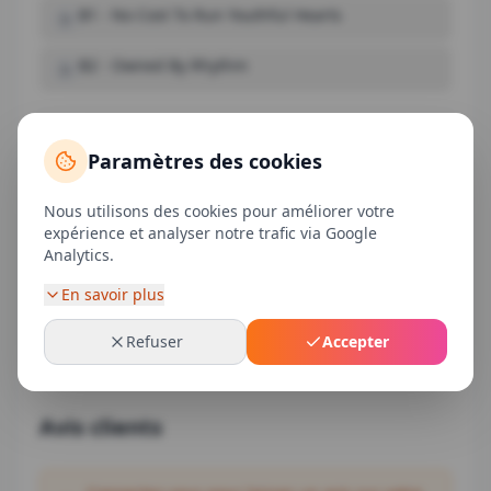
B1
-
No Cost To Run Youthful Hearts
B2
-
Owned By Rhythm
Vidéo
Paramètres des cookies
Nous utilisons des cookies pour améliorer votre
expérience et analyser notre trafic via Google
Analytics.
En savoir plus
Refuser
Accepter
Avis clients