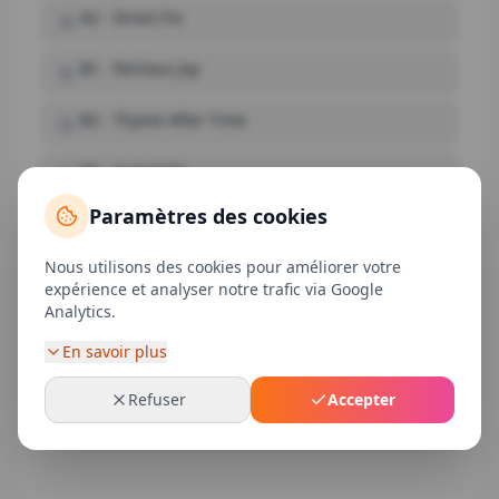
A2
-
Direct Fix
B1
-
Perilous Joy
B2
-
Thyme After Time
B3
-
Autoglide
Paramètres des cookies
Vidéo
Nous utilisons des cookies pour améliorer votre
expérience et analyser notre trafic via Google
Analytics.
En savoir plus
Refuser
Accepter