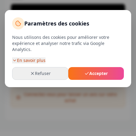
Paramètres des cookies
Nous utilisons des cookies pour améliorer votre
expérience et analyser notre trafic via Google
Analytics.
En savoir plus
Refuser
Accepter
Avis clients
Connectez-vous pour laisser un avis sur votre
achat