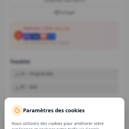
Ajouter aux favoris
Partager
Paiement 100% sécurisé
CB, Visa, Mastercard, PayPal
Tracklist
A1
-
Original Mix
B1
-
Dub
Paramètres des cookies
Avis clients
Nous utilisons des cookies pour améliorer votre