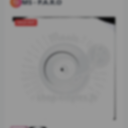
MS
-
P.A.R.O
SOLD OUT