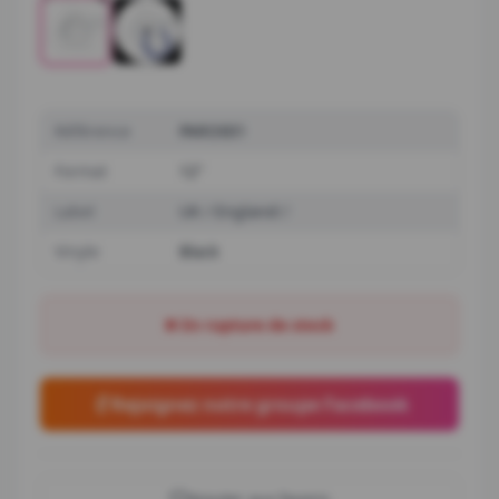
Référence
PARO001
Format
12"
Label
UK / England
Vinyle
Black
❌ En rupture de stock
Rejoignez notre groupe Facebook