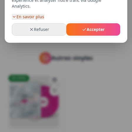
expérience et analyser notre trafic via Google
Analytics.
Connectez-vous pour laisser un avis sur votre
achat
En savoir plus
Refuser
Accepter
Autres vinyles
EN STOCK