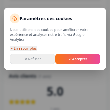
Vidéo
Paramètres des cookies
Nous utilisons des cookies pour améliorer votre
expérience et analyser notre trafic via Google
Analytics.
En savoir plus
Refuser
Accepter
Avis clients
(
1 avis
)
5.0
1 avis